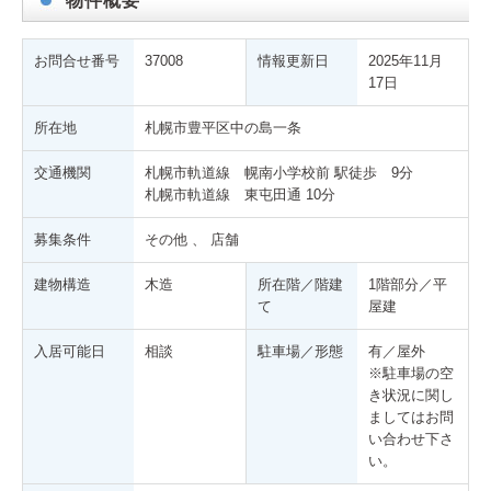
物件概要
お問合せ番号
37008
情報更新日
2025年11月
17日
所在地
札幌市豊平区中の島一条
交通機関
札幌市軌道線 幌南小学校前 駅徒歩 9分
札幌市軌道線 東屯田通 10分
募集条件
その他 、 店舗
建物構造
木造
所在階／階建
1階部分／平
て
屋建
入居可能日
相談
駐車場／形態
有／屋外
※駐車場の空
き状況に関し
ましてはお問
い合わせ下さ
い。