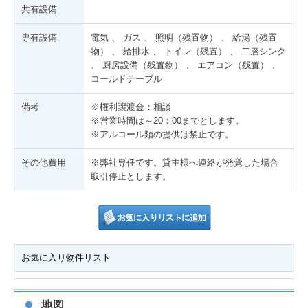
共有設備
専有設備
電気 、 ガス 、 照明（残置物） 、 給湯（残置
物） 、 給排水 、 トイレ（残置） 、 二層シンク
、 厨房設備（残置物） 、 エアコン（残置） 、
コールドテーブル
備考
※権利譲渡金：相談
※営業時間は～20：00までとします。
※アルコール類の提供は禁止です。
その他費用
※弊社専任です。貸主様へ連絡が発覚した場合
取引停止とします。
お気に入り物件リスト
地図