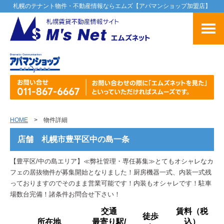
札幌のテナント物件・不動産情報ならエムズ【アパマンショップ加盟店】
HOME
> 物件詳細
店舗 札幌市豊平区中の島一条
【豊平区/中の島エリア】≪弊社管理・専任募集≫とてもオシャレなカ
フェの居抜物件が募集開始となりました！厨房機器一式、内装一式残
っておりますのでそのまま営業可能です！内装もオシャレです！駐車
場数台完備！諸条件お問合せ下さい！
交通
賃料（税
徒歩
所在地
最寄り駅/
込）