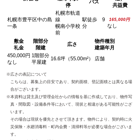
バス
停
共益費
札幌市軌道
札幌市豊平区中の島
線
駅徒歩 9
165,000円
なし
一条
幌南小学校
分
前
敷金
階部分
物件種別
広さ
礼金
階建
建築年月
450,000円
1階部分
16.6坪（55.00m²）
店舗
なし
平屋建
※広さの表記について
こちらは、募集上の目安であり、契約面積、登記面積とは異なる場
合がございます。
※本資料は貸主及び管理会社からの情報を基に作成しており、物件写
真・間取図・設備条件等において、現状と相違がある可能性がござ
います。
その場合は現状を優先とさせて頂きます。物件により、契約時に火
災保険・水廻消毒料・町内会費・清掃料等が必要な場合がございま
す。