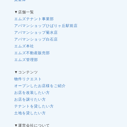
▼店舗一覧
エムズテナント事業部
アパマンショップひばりヶ丘駅前店
アパマンショップ菊水店
アパマンショップ白石店
エムズ本社
エムズ不動産販売部
エムズ管理部
▼コンテンツ
物件リクエスト
オープンしたお店様をご紹介
お店を改装したい方
お店を譲りたい方
テナントを貸したい方
土地を貸したい方
▼運営会社について