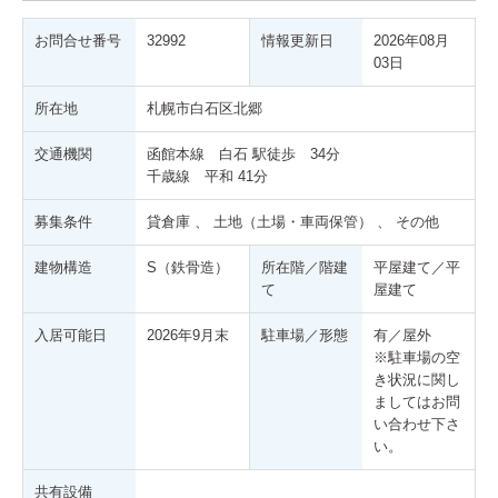
お問合せ番号
32992
情報更新日
2026年08月
03日
所在地
札幌市白石区北郷
交通機関
函館本線 白石 駅徒歩 34分
千歳線 平和 41分
募集条件
貸倉庫 、 土地（土場・車両保管） 、 その他
建物構造
S（鉄骨造）
所在階／階建
平屋建て／平
て
屋建て
入居可能日
2026年9月末
駐車場／形態
有／屋外
※駐車場の空
き状況に関し
ましてはお問
い合わせ下さ
い。
共有設備