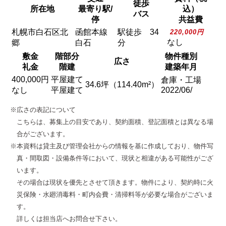
徒歩
所在地
最寄り駅/
込）
バス
停
共益費
札幌市白石区北
函館本線
駅徒歩 34
220,000円
なし
郷
白石
分
敷金
階部分
物件種別
広さ
礼金
階建
建築年月
400,000円
平屋建て
倉庫・工場
34.6坪（114.40m²）
なし
平屋建て
2022/06/
※広さの表記について
こちらは、募集上の目安であり、契約面積、登記面積とは異なる場
合がございます。
※本資料は貸主及び管理会社からの情報を基に作成しており、物件写
真・間取図・設備条件等において、現状と相違がある可能性がござ
います。
その場合は現状を優先とさせて頂きます。物件により、契約時に火
災保険・水廻消毒料・町内会費・清掃料等が必要な場合がございま
す。
詳しくは担当店へお問合せ下さい。