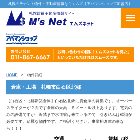
札幌のテナント物件・不動産情報ならエムズ【アパマンショップ加盟店】
HOME
> 物件詳細
倉庫・工場 札幌市白石区北郷
【白石区・北郷新築倉庫】白石区北郷に貸倉庫の募集です。オーバー
スライダーが２面です倉庫の天高 ５メートル以上あります。電気の
みの設備ですが 近隣まで水道管は来ているので 引き込みは確認が
必要です。綺麗な物件です。ご検討ください。事業用倉庫の事な
ら！！！
交通
賃料（税