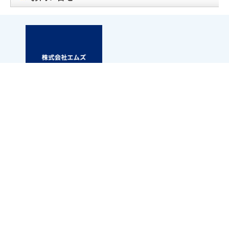
札幌市白石区東札幌三条6丁目1-1 第2小竹ビル1F
アパマンショップ白石店内
TEL.011-867-6667
FAX.011-867-6661
※お問い合わせの際に「お問い合わせ番号」と「エムズネ
ットを見た」と
お伝えいただきますとスムーズです。
32992
お問い合わせ番号：