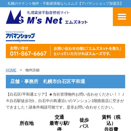
札幌のテナント物件・不動産情報ならエムズ【アパマンショップ加盟店】
HOME
> 物件詳細
店舗・事務所 札幌市白石区平和通
【白石区/平和通エリア】★当社管理物件お問い合わせください！！Ｊ
Ｒ白石駅徒歩3分、白石中の島通沿いのマンション1階路面店に空きが
できました！諸条件相談可能です。是非お問い合わせください。
交通
賃料（税
徒歩
所在地
最寄り駅/
込）
バス
停
共益費