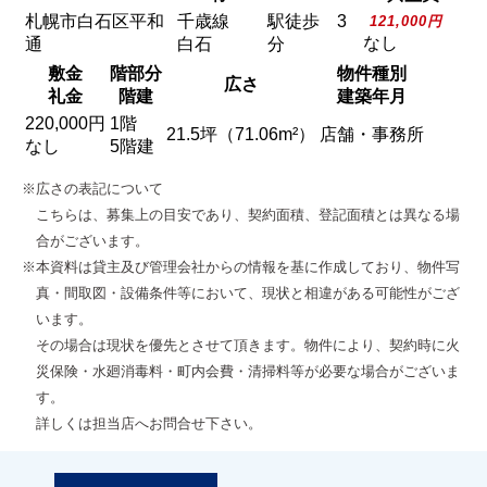
札幌市白石区平和
千歳線
駅徒歩 3
121,000円
なし
通
白石
分
敷金
階部分
物件種別
広さ
礼金
階建
建築年月
220,000円
1階
21.5坪（71.06m²）
店舗・事務所
なし
5階建
※広さの表記について
こちらは、募集上の目安であり、契約面積、登記面積とは異なる場
合がございます。
※本資料は貸主及び管理会社からの情報を基に作成しており、物件写
真・間取図・設備条件等において、現状と相違がある可能性がござ
います。
その場合は現状を優先とさせて頂きます。物件により、契約時に火
災保険・水廻消毒料・町内会費・清掃料等が必要な場合がございま
す。
詳しくは担当店へお問合せ下さい。