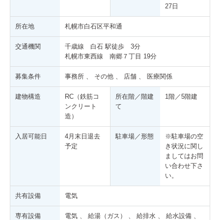
27日
ご 成
所在地
札幌市白石区平和通
交通機関
千歳線 白石 駅徒歩 3分
札幌市東西線 南郷７丁目 19分
募集条件
事務所 、 その他 、 店舗 、 医療関係
建物構造
RC（鉄筋コ
所在階／階建
1階／5階建
ンクリート
て
造）
入居可能日
4月末日退去
駐車場／形態
※駐車場の空
予定
き状況に関し
ましてはお問
い合わせ下さ
い。
共有設備
電気
専有設備
電気 、 給湯（ガス） 、 給排水 、 給水設備 、