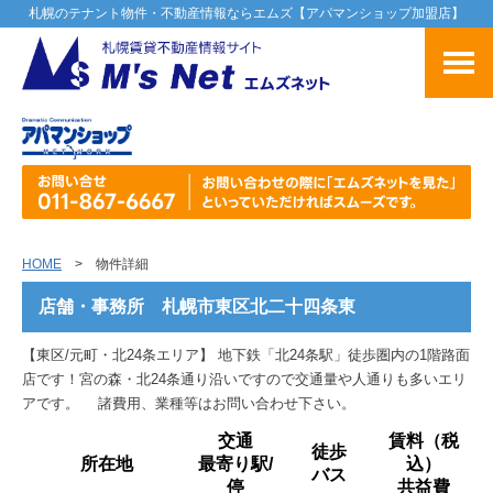
札幌のテナント物件・不動産情報ならエムズ【アパマンショップ加盟店】
HOME
> 物件詳細
店舗・事務所 札幌市東区北二十四条東
【東区/元町・北24条エリア】 地下鉄「北24条駅」徒歩圏内の1階路面
店です！宮の森・北24条通り沿いですので交通量や人通りも多いエリ
アです。 諸費用、業種等はお問い合わせ下さい。
交通
賃料（税
徒歩
所在地
最寄り駅/
込）
バス
停
共益費