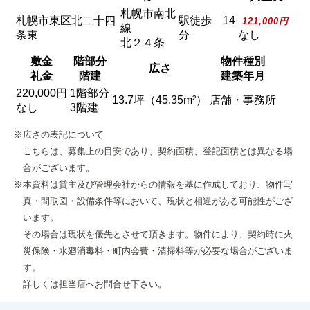
札幌市南北
札幌市東区北二十四
駅徒歩 14
121,000円
線
条東
分
なし
北２４条
敷金
階部分
物件種別
広さ
礼金
階建
建築年月
220,000円
1階部分
13.7坪（45.35m²）
店舗・事務所
なし
3階建
※広さの表記について
こちらは、募集上の目安であり、契約面積、登記面積とは異なる場
合がございます。
※本資料は貸主及び管理会社からの情報を基に作成しており、物件写
真・間取図・設備条件等において、現状と相違がある可能性がござ
います。
その場合は現状を優先とさせて頂きます。物件により、契約時に火
災保険・水廻消毒料・町内会費・清掃料等が必要な場合がございま
す。
詳しくは担当店へお問合せ下さい。