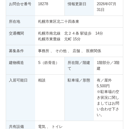
お問合せ番号
18278
情報更新日
2026年07月
31日
所在地
札幌市東区北二十四条東
交通機関
札幌市南北線 北２４条 駅徒歩 14分
札幌市東豊線 元町 15分
募集条件
事務所 、 その他 、 店舗 、 医療関係
建物構造
S（鉄骨造）
所在階／階建
1階部分／3階
て
建
入居可能日
相談
駐車場／形態
有／屋外
5,500円
※駐車場の空
き状況に関し
ましてはお問
い合わせ下さ
い。
共有設備
電気 、 トイレ