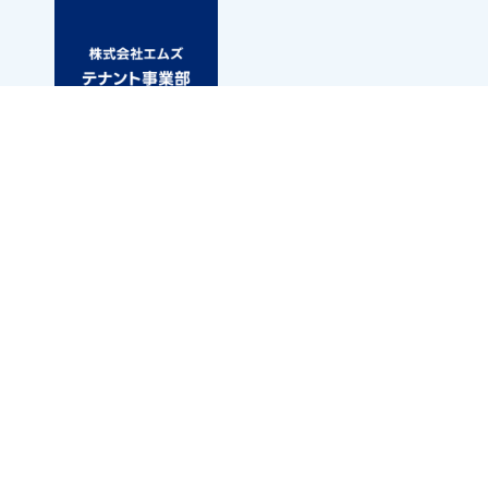
札幌市白石区東札幌三条6丁目1-1 第2小竹ビル1F
アパマンショップ白石店内
TEL.011-867-6667
FAX.011-867-6661
※お問い合わせの際に「お問い合わせ番号」と「エムズネ
ットを見た」と
お伝えいただきますとスムーズです。
18278
お問い合わせ番号：