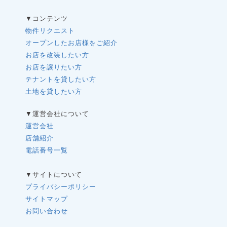
▼コンテンツ
物件リクエスト
オープンしたお店様をご紹介
お店を改装したい方
お店を譲りたい方
テナントを貸したい方
土地を貸したい方
▼運営会社について
運営会社
店舗紹介
電話番号一覧
▼サイトについて
プライバシーポリシー
サイトマップ
お問い合わせ