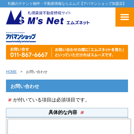
札幌のテナント物件・不動産情報ならエムズ【アパマンショップ加盟店】
HOME
> お問い合わせ
お問い合わせ
が付いている項目は必須項目です。
※
具体的な内容
※