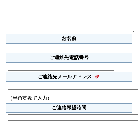
お名前
ご連絡先電話番号
ご連絡先メールアドレス
※
（半角英数で入力）
ご連絡希望時間