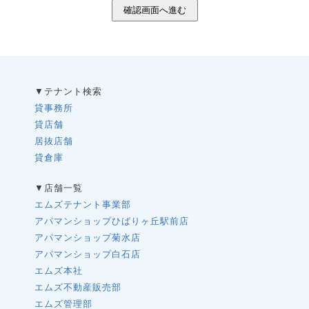
確認画面へ進む
▼テナント検索
貸事務所
貸店舗
居抜店舗
貸倉庫
▼店舗一覧
エムズテナント事業部
アパマンショップひばりヶ丘駅前店
アパマンショップ菊水店
アパマンショップ白石店
エムズ本社
エムズ不動産販売部
エムズ管理部