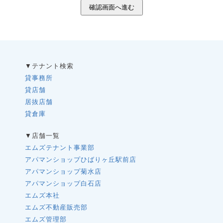
確認画面へ進む
▼テナント検索
貸事務所
貸店舗
居抜店舗
貸倉庫
▼店舗一覧
エムズテナント事業部
アパマンショップひばりヶ丘駅前店
アパマンショップ菊水店
アパマンショップ白石店
エムズ本社
エムズ不動産販売部
エムズ管理部