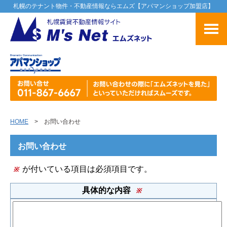
札幌のテナント物件・不動産情報ならエムズ【アパマンショップ加盟店】
HOME
> お問い合わせ
お問い合わせ
が付いている項目は必須項目です。
※
具体的な内容
※