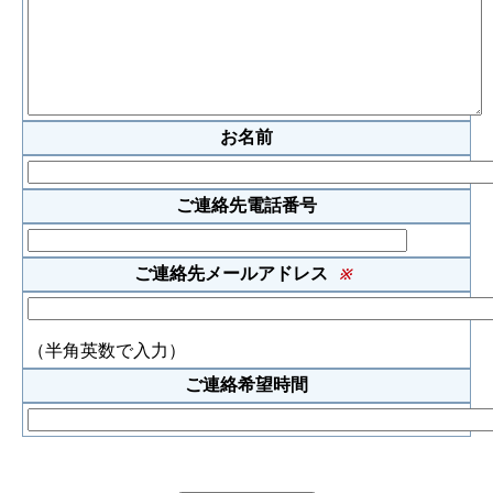
お名前
ご連絡先電話番号
ご連絡先メールアドレス
※
（半角英数で入力）
ご連絡希望時間