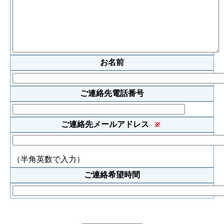
お名前
ご連絡先電話番号
ご連絡先メールアドレス
※
（半角英数で入力）
ご連絡希望時間