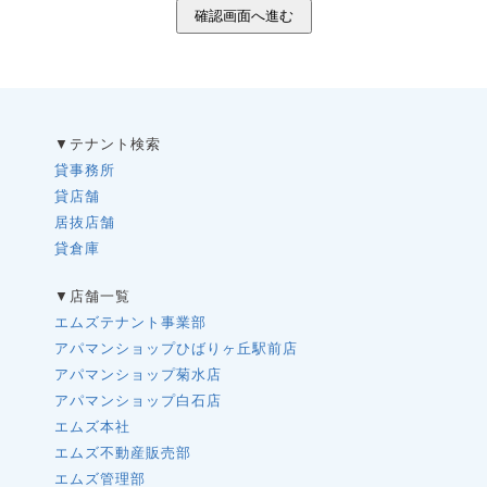
確認画面へ進む
▼テナント検索
貸事務所
貸店舗
居抜店舗
貸倉庫
▼店舗一覧
エムズテナント事業部
アパマンショップひばりヶ丘駅前店
アパマンショップ菊水店
アパマンショップ白石店
エムズ本社
エムズ不動産販売部
エムズ管理部