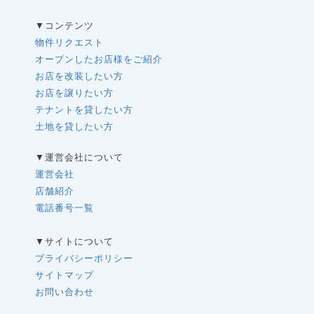
▼コンテンツ
物件リクエスト
オープンしたお店様をご紹介
お店を改装したい方
お店を譲りたい方
テナントを貸したい方
土地を貸したい方
▼運営会社について
運営会社
店舗紹介
電話番号一覧
▼サイトについて
プライバシーポリシー
サイトマップ
お問い合わせ