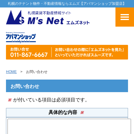
札幌のテナント物件・不動産情報ならエムズ【アパマンショップ加盟店】
HOME
> お問い合わせ
お問い合わせ
が付いている項目は必須項目です。
※
具体的な内容
※