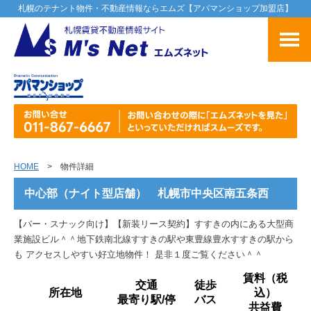
札幌のテナント物件・不動産情報ならエムズ【アパマンショップ加盟店】
HOME
> 物件詳細
中心部（ナイト型店舗） 札幌市中央区南五条西
【バー・スナック向け】【新装リース契約】すすきの内にある大型商
業施設ビル＾＾地下鉄南北線すすきの駅や東豊線豊水すすきの駅から
も アクセスしやすい好立地物件！ 是非１度ご覧ください＾＾
賃料（税
交通
徒歩
所在地
込）
最寄り駅/停
バス
共益費