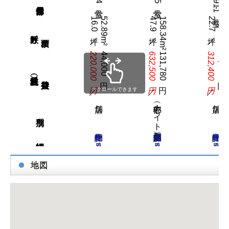
16.0坪／
52.89m²
47.9坪／
158.34m²
22.7坪／
75.03m²
坪数／
220,000円
44,000円
632,500円
131,780円
312,400円
62,480円
賃料（税込）／
／
／
／
スクロールできます
中心部（ナイト型店舗）
物件詳細を見る
物件詳細を見る
物件詳細を見る
地図