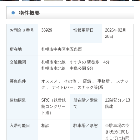
物件概要
お問合せ番号
33929
情報更新日
2026年02月
28日
ご 成
所在地
札幌市中央区南五条西
交通機関
札幌市南北線 すすきの 駅徒歩 4分
札幌市南北線 中島公園 9分
募集条件
オススメ 、 その他 、 店舗 、 事務所 、 スナッ
ク 、 ナイト(バー、スナック等)系
建物構造
SRC（鉄骨鉄
所在階／階建
12階部分／13
筋コンクリー
て
階建
ト造）
入居可能日
相談
駐車場／形態
※駐車場の空
き状況に関し
ましてはお問