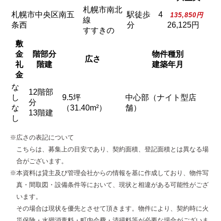
札幌市南北
札幌市中央区南五
駅徒歩 4
135,850円
線
条西
分
26,125円
すすきの
敷
金
階部分
物件種別
広さ
礼
階建
建築年月
金
な
12階部
し
9.5坪
中心部（ナイト型店
分
な
（31.40m²）
舗）
13階建
し
※広さの表記について
こちらは、募集上の目安であり、契約面積、登記面積とは異なる場
合がございます。
※本資料は貸主及び管理会社からの情報を基に作成しており、物件写
真・間取図・設備条件等において、現状と相違がある可能性がござ
います。
その場合は現状を優先とさせて頂きます。物件により、契約時に火
災保険・水廻消毒料・町内会費・清掃料等が必要な場合がございま