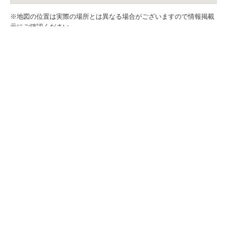
※地図の位置は実際の場所とは異なる場合がございますので情報掲載
元にご確認ください。
お問い合せ
札幌市白石区東札幌三条6丁目1-1 第2小竹ビル1F
アパマンショップ白石店内
TEL.011-867-6667
FAX.011-867-6661
※お問い合わせの際に「お問い合わせ番号」と「エムズネ
ットを見た」と