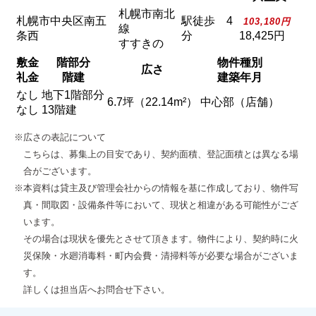
札幌市南北
札幌市中央区南五
駅徒歩 4
103,180円
線
条西
分
18,425円
すすきの
敷金
階部分
物件種別
広さ
礼金
階建
建築年月
なし
地下1階部分
6.7坪（22.14m²）
中心部（店舗）
なし
13階建
※広さの表記について
こちらは、募集上の目安であり、契約面積、登記面積とは異なる場
合がございます。
※本資料は貸主及び管理会社からの情報を基に作成しており、物件写
真・間取図・設備条件等において、現状と相違がある可能性がござ
います。
その場合は現状を優先とさせて頂きます。物件により、契約時に火
災保険・水廻消毒料・町内会費・清掃料等が必要な場合がございま
す。
詳しくは担当店へお問合せ下さい。