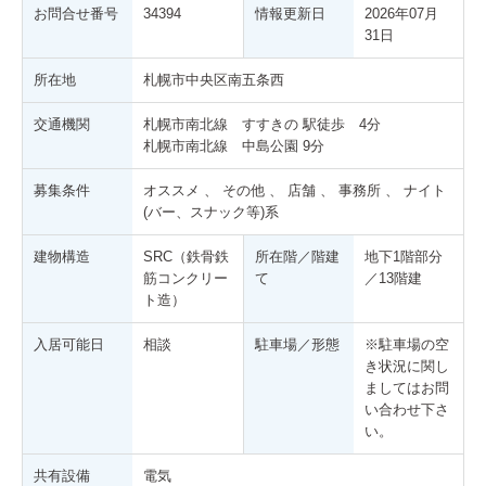
お問合せ番号
34394
情報更新日
2026年07月
31日
所在地
札幌市中央区南五条西
交通機関
札幌市南北線 すすきの 駅徒歩 4分
札幌市南北線 中島公園 9分
募集条件
オススメ 、 その他 、 店舗 、 事務所 、 ナイト
(バー、スナック等)系
建物構造
SRC（鉄骨鉄
所在階／階建
地下1階部分
筋コンクリー
て
／13階建
ト造）
入居可能日
相談
駐車場／形態
※駐車場の空
き状況に関し
ましてはお問
い合わせ下さ
い。
共有設備
電気