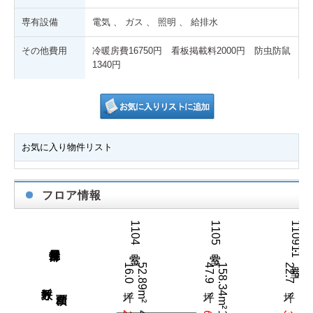
専有設備
電気 、 ガス 、 照明 、 給排水
その他費用
冷暖房費16750円 看板掲載料2000円 防虫防鼠
1340円
お気に入り物件リスト
フロア情報
1104号室
1105号室
1109・11号室
16.0坪／
52.89m²
47.9坪／
158.34m²
22.7坪／
75.03m²
坪数／