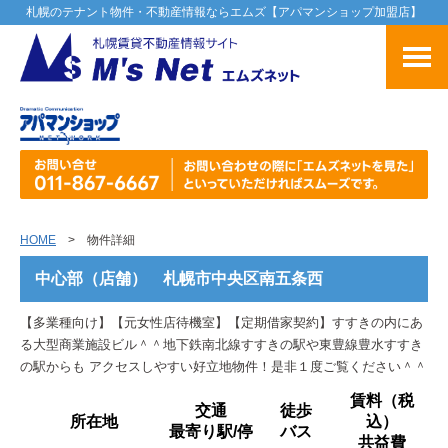
札幌のテナント物件・不動産情報ならエムズ【アパマンショップ加盟店】
HOME
> 物件詳細
中心部（店舗） 札幌市中央区南五条西
【多業種向け】【元女性店待機室】【定期借家契約】すすきの内にあ
る大型商業施設ビル＾＾地下鉄南北線すすきの駅や東豊線豊水すすき
の駅からも アクセスしやすい好立地物件！是非１度ご覧ください＾＾
賃料（税
交通
徒歩
所在地
込）
最寄り駅/停
バス
共益費