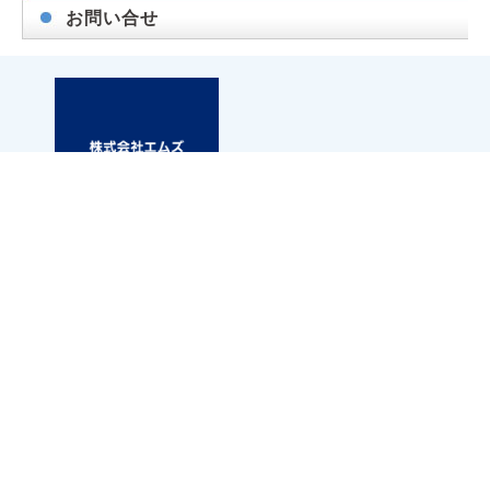
お問い合せ
札幌市白石区東札幌三条6丁目1-1 第2小竹ビル1F
アパマンショップ白石店内
TEL.011-867-6667
FAX.011-867-6661
※お問い合わせの際に「お問い合わせ番号」と「エムズネ
ットを見た」と
お伝えいただきますとスムーズです。
38055
お問い合わせ番号：