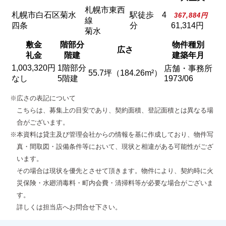
札幌市東西
札幌市白石区菊水
駅徒歩 4
367,884円
線
四条
分
61,314円
菊水
敷金
階部分
物件種別
広さ
礼金
階建
建築年月
1,003,320円
1階部分
店舗・事務所
55.7坪（184.26m²）
なし
5階建
1973/06
※広さの表記について
こちらは、募集上の目安であり、契約面積、登記面積とは異なる場
合がございます。
※本資料は貸主及び管理会社からの情報を基に作成しており、物件写
真・間取図・設備条件等において、現状と相違がある可能性がござ
います。
その場合は現状を優先とさせて頂きます。物件により、契約時に火
災保険・水廻消毒料・町内会費・清掃料等が必要な場合がございま
す。
詳しくは担当店へお問合せ下さい。