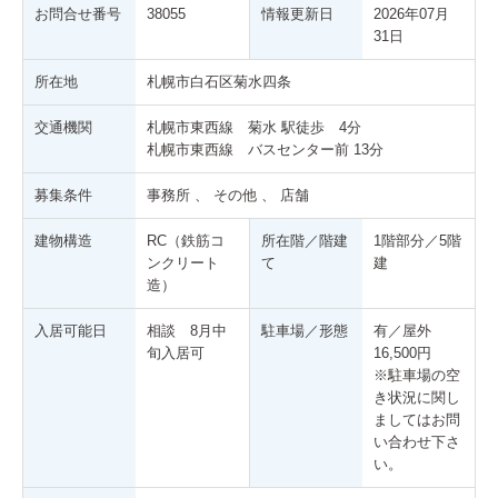
お問合せ番号
38055
情報更新日
2026年07月
31日
所在地
札幌市白石区菊水四条
交通機関
札幌市東西線 菊水 駅徒歩 4分
札幌市東西線 バスセンター前 13分
募集条件
事務所 、 その他 、 店舗
建物構造
RC（鉄筋コ
所在階／階建
1階部分／5階
ンクリート
て
建
造）
入居可能日
相談 8月中
駐車場／形態
有／屋外
旬入居可
16,500円
※駐車場の空
き状況に関し
ましてはお問
い合わせ下さ
い。