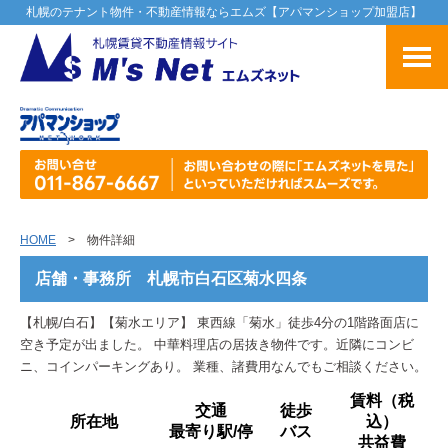
札幌のテナント物件・不動産情報ならエムズ【アパマンショップ加盟店】
HOME
> 物件詳細
店舗・事務所 札幌市白石区菊水四条
【札幌/白石】【菊水エリア】 東西線「菊水」徒歩4分の1階路面店に
空き予定が出ました。 中華料理店の居抜き物件です。近隣にコンビ
ニ、コインパーキングあり。 業種、諸費用なんでもご相談ください。
賃料（税
交通
徒歩
所在地
込）
最寄り駅/停
バス
共益費