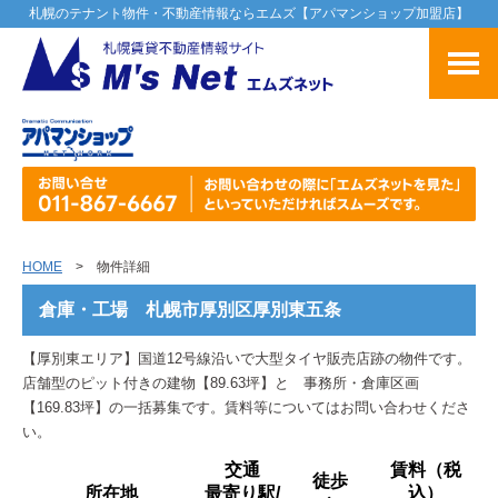
札幌のテナント物件・不動産情報ならエムズ【アパマンショップ加盟店】
HOME
> 物件詳細
倉庫・工場 札幌市厚別区厚別東五条
【厚別東エリア】国道12号線沿いで大型タイヤ販売店跡の物件です。
店舗型のピット付きの建物【89.63坪】と 事務所・倉庫区画
【169.83坪】の一括募集です。賃料等についてはお問い合わせくださ
い。
交通
賃料（税
徒歩
所在地
最寄り駅/
込）