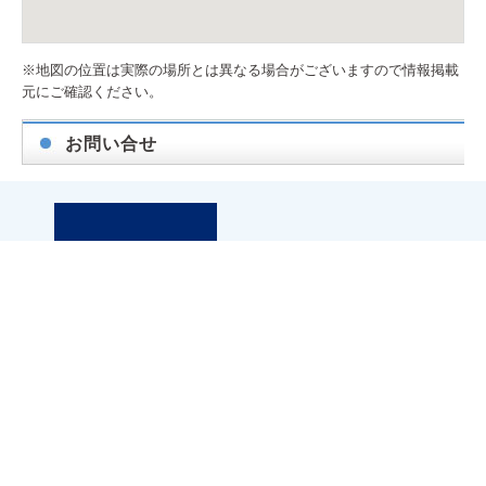
※地図の位置は実際の場所とは異なる場合がございますので情報掲載
元にご確認ください。
お問い合せ
札幌市白石区東札幌三条6丁目1-1 第2小竹ビル1F
アパマンショップ白石店内
TEL.011-867-6667
FAX.011-867-6661