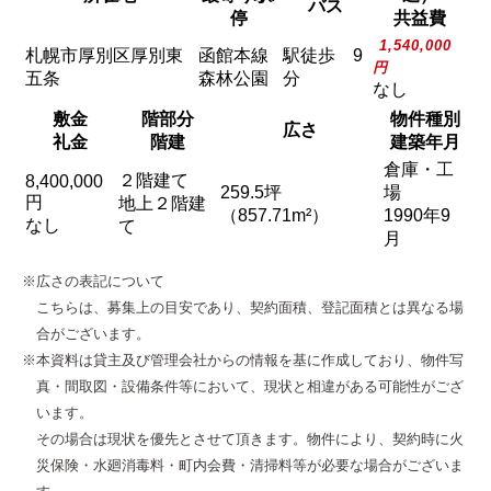
バス
停
共益費
1,540,000
札幌市厚別区厚別東
函館本線
駅徒歩 9
円
五条
森林公園
分
なし
敷金
階部分
物件種別
広さ
礼金
階建
建築年月
倉庫・工
２階建て
8,400,000
259.5坪
場
円
地上２階建
（857.71m²）
1990年9
なし
て
月
※広さの表記について
こちらは、募集上の目安であり、契約面積、登記面積とは異なる場
合がございます。
※本資料は貸主及び管理会社からの情報を基に作成しており、物件写
真・間取図・設備条件等において、現状と相違がある可能性がござ
います。
その場合は現状を優先とさせて頂きます。物件により、契約時に火
災保険・水廻消毒料・町内会費・清掃料等が必要な場合がございま