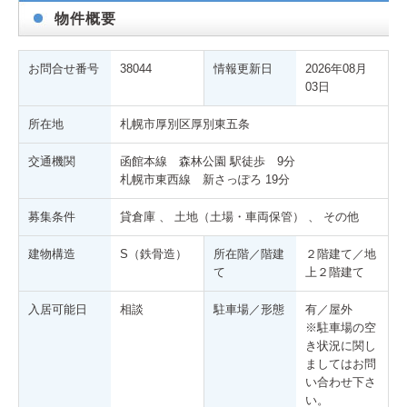
物件概要
お問合せ番号
38044
情報更新日
2026年08月
03日
所在地
札幌市厚別区厚別東五条
交通機関
函館本線 森林公園 駅徒歩 9分
札幌市東西線 新さっぽろ 19分
募集条件
貸倉庫 、 土地（土場・車両保管） 、 その他
建物構造
S（鉄骨造）
所在階／階建
２階建て／地
て
上２階建て
入居可能日
相談
駐車場／形態
有／屋外
※駐車場の空
き状況に関し
ましてはお問
い合わせ下さ
い。