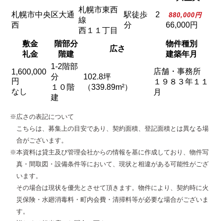
札幌市東西
札幌市中央区大通
駅徒歩 2
880,000円
線
西
分
66,000円
西１１丁目
敷金
階部分
物件種別
広さ
礼金
階建
建築年月
1-2階部
店舗・事務所
1,600,000
分
102.8坪
円
１９８３年１１
１０階
（339.89m²）
なし
月
建
※広さの表記について
こちらは、募集上の目安であり、契約面積、登記面積とは異なる場
合がございます。
※本資料は貸主及び管理会社からの情報を基に作成しており、物件写
真・間取図・設備条件等において、現状と相違がある可能性がござ
います。
その場合は現状を優先とさせて頂きます。物件により、契約時に火
災保険・水廻消毒料・町内会費・清掃料等が必要な場合がございま
す。