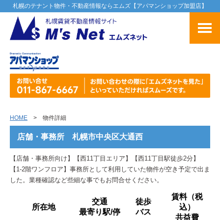
札幌のテナント物件・不動産情報ならエムズ【アパマンショップ加盟店】
HOME
> 物件詳細
店舗・事務所 札幌市中央区大通西
【店舗・事務所向け】【西11丁目エリア】【西11丁目駅徒歩2分】
【1-2階ワンフロア】事務所として利用していた物件が空き予定で出ま
した。業種確認など些細な事でもお問合せください。
賃料（税
交通
徒歩
所在地
込）
最寄り駅/停
バス
共益費