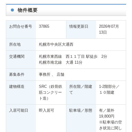
物件概要
お問合せ番号
37865
情報更新日
2026年07月
ご 成
13日
所在地
札幌市中央区大通西
交通機関
札幌市東西線 西１１丁目 駅徒歩 2分
札幌市南北線 大通 11分
募集条件
事務所 、 店舗
建物構造
SRC（鉄骨鉄
所在階／階建
1-2階部分／
筋コンクリー
て
１０階建
ト造）
入居可能日
即入居可
駐車場／形態
有／屋外
19,800円
※駐車場の空
き状況に関し