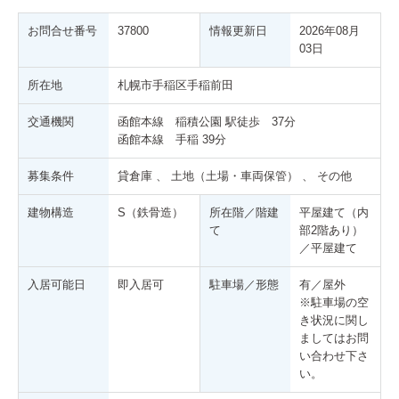
お問合せ番号
37800
情報更新日
2026年08月
03日
所在地
札幌市手稲区手稲前田
交通機関
函館本線 稲積公園 駅徒歩 37分
函館本線 手稲 39分
募集条件
貸倉庫 、 土地（土場・車両保管） 、 その他
建物構造
S（鉄骨造）
所在階／階建
平屋建て（内
て
部2階あり）
／平屋建て
入居可能日
即入居可
駐車場／形態
有／屋外
※駐車場の空
き状況に関し
ましてはお問
い合わせ下さ
い。