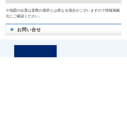
※地図の位置は実際の場所とは異なる場合がございますので情報掲載
元にご確認ください。
お問い合せ
札幌市白石区東札幌三条6丁目1-1 第2小竹ビル1F
アパマンショップ白石店内
TEL.011-867-6667
FAX.011-867-6661
※お問い合わせの際に「お問い合わせ番号」と「エムズネ