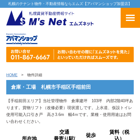
札幌のテナント物件・不動産情報ならエムズ【アパマンショップ加盟店】
HOME
> 物件詳細
倉庫・工場 札幌市手稲区手稲前田
【手稲前田エリア】当社管理物件 倉庫建坪 103坪 内部2階40坪あ
ります。貨物リフト（改修必要）現状渡しです。上水道、仮設トイレ
使用可能入口引き戸 高さ3.6m 幅4ｍです。業種・使用用途はお問
い合わせください。
交通
賃料（税
徒歩
所在地
最寄り駅/
込）