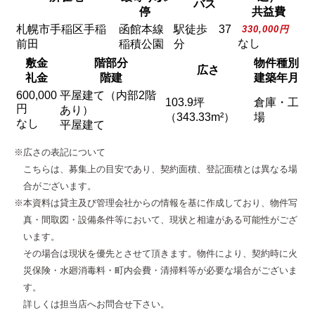
バス
停
共益費
札幌市手稲区手稲
函館本線
駅徒歩 37
330,000円
なし
前田
稲積公園
分
敷金
階部分
物件種別
広さ
礼金
階建
建築年月
600,000
平屋建て（内部2階
103.9坪
倉庫・工
円
あり）
（343.33m²）
場
なし
平屋建て
※広さの表記について
こちらは、募集上の目安であり、契約面積、登記面積とは異なる場
合がございます。
※本資料は貸主及び管理会社からの情報を基に作成しており、物件写
真・間取図・設備条件等において、現状と相違がある可能性がござ
います。
その場合は現状を優先とさせて頂きます。物件により、契約時に火
災保険・水廻消毒料・町内会費・清掃料等が必要な場合がございま
す。
詳しくは担当店へお問合せ下さい。