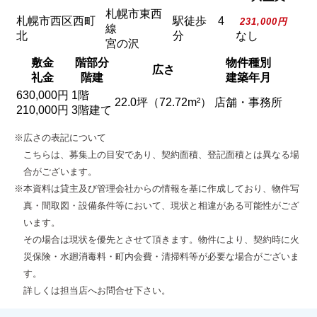
札幌市東西
札幌市西区西町
駅徒歩 4
231,000円
線
北
分
なし
宮の沢
敷金
階部分
物件種別
広さ
礼金
階建
建築年月
630,000円
1階
22.0坪（72.72m²）
店舗・事務所
210,000円
3階建て
※広さの表記について
こちらは、募集上の目安であり、契約面積、登記面積とは異なる場
合がございます。
※本資料は貸主及び管理会社からの情報を基に作成しており、物件写
真・間取図・設備条件等において、現状と相違がある可能性がござ
います。
その場合は現状を優先とさせて頂きます。物件により、契約時に火
災保険・水廻消毒料・町内会費・清掃料等が必要な場合がございま
す。
詳しくは担当店へお問合せ下さい。