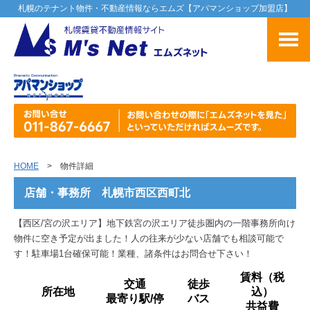
札幌のテナント物件・不動産情報ならエムズ【アパマンショップ加盟店】
HOME
> 物件詳細
店舗・事務所 札幌市西区西町北
【西区/宮の沢エリア】地下鉄宮の沢エリア徒歩圏内の一階事務所向け
物件に空き予定が出ました！人の往来が少ない店舗でも相談可能で
す！駐車場1台確保可能！業種、諸条件はお問合せ下さい！
賃料（税
交通
徒歩
所在地
込）
最寄り駅/停
バス
共益費