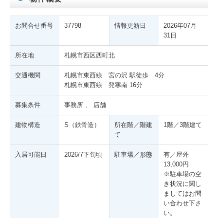
お問合せ番号
37798
情報更新日
2026年07月
31日
所在地
札幌市西区西町北
交通機関
札幌市東西線 宮の沢 駅徒歩 4分
札幌市東西線 発寒南 16分
募集条件
事務所 、 店舗
建物構造
S（鉄骨造）
所在階／階建
1階／3階建て
て
入居可能日
2026/7下旬頃
駐車場／形態
有／屋外
13,000円
※駐車場の空
き状況に関し
ましてはお問
い合わせ下さ
い。