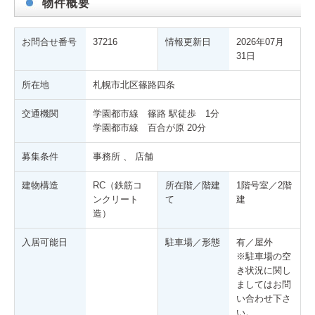
物件概要
お問合せ番号
37216
情報更新日
2026年07月
31日
所在地
札幌市北区篠路四条
交通機関
学園都市線 篠路 駅徒歩 1分
学園都市線 百合が原 20分
募集条件
事務所 、 店舗
建物構造
RC（鉄筋コ
所在階／階建
1階号室／2階
ンクリート
て
建
造）
入居可能日
駐車場／形態
有／屋外
※駐車場の空
き状況に関し
ましてはお問
い合わせ下さ
い。