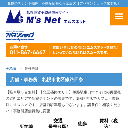
札幌のテナント物件・不動産情報ならエムズ【アパマンショップ加盟店】
HOME
> 物件詳細
店舗・事務所 札幌市北区篠路四条
【駐車場５台無料】【北区篠路エリア】篠路駅東口すぐそばの再開発
の進むエリアで新築テナントの募集です。1階路面店でカフェ・喫茶
店にオススメです。店舗前駐車場もございます。諸条件ご相談くださ
い！事務所店舗募集に変更！！
交通
賃料（税
徒歩
所在地
最寄り駅/
込）