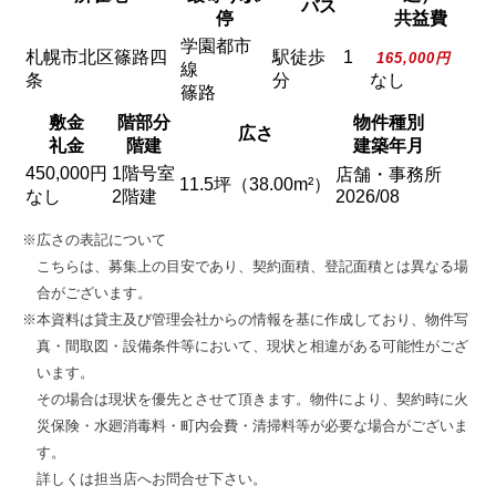
バス
停
共益費
学園都市
札幌市北区篠路四
駅徒歩 1
165,000円
線
条
分
なし
篠路
敷金
階部分
物件種別
広さ
礼金
階建
建築年月
450,000円
1階号室
店舗・事務所
11.5坪（38.00m²）
なし
2階建
2026/08
※広さの表記について
こちらは、募集上の目安であり、契約面積、登記面積とは異なる場
合がございます。
※本資料は貸主及び管理会社からの情報を基に作成しており、物件写
真・間取図・設備条件等において、現状と相違がある可能性がござ
います。
その場合は現状を優先とさせて頂きます。物件により、契約時に火
災保険・水廻消毒料・町内会費・清掃料等が必要な場合がございま
す。
詳しくは担当店へお問合せ下さい。