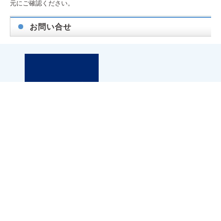
元にご確認ください。
お問い合せ
札幌市白石区東札幌三条6丁目1-1 第2小竹ビル1F
アパマンショップ白石店内
TEL.011-867-6667
FAX.011-867-6661
※お問い合わせの際に「お問い合わせ番号」と「エムズネ
ットを見た」と
お伝えいただきますとスムーズです。