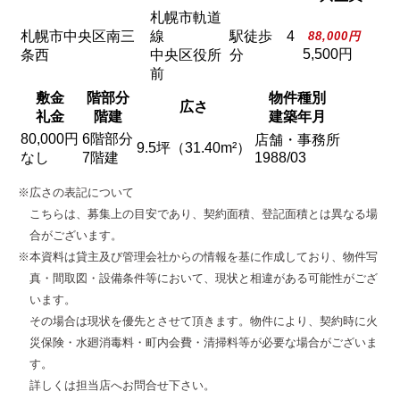
札幌市軌道
札幌市中央区南三
線
駅徒歩 4
88,000円
5,500円
条西
中央区役所
分
前
敷金
階部分
物件種別
広さ
礼金
階建
建築年月
80,000円
6階部分
店舗・事務所
9.5坪（31.40m²）
なし
7階建
1988/03
※広さの表記について
こちらは、募集上の目安であり、契約面積、登記面積とは異なる場
合がございます。
※本資料は貸主及び管理会社からの情報を基に作成しており、物件写
真・間取図・設備条件等において、現状と相違がある可能性がござ
います。
その場合は現状を優先とさせて頂きます。物件により、契約時に火
災保険・水廻消毒料・町内会費・清掃料等が必要な場合がございま
す。
詳しくは担当店へお問合せ下さい。