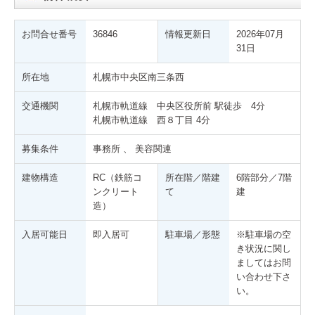
お問合せ番号
36846
情報更新日
2026年07月
31日
所在地
札幌市中央区南三条西
交通機関
札幌市軌道線 中央区役所前 駅徒歩 4分
札幌市軌道線 西８丁目 4分
募集条件
事務所 、 美容関連
建物構造
RC（鉄筋コ
所在階／階建
6階部分／7階
ンクリート
て
建
造）
入居可能日
即入居可
駐車場／形態
※駐車場の空
き状況に関し
ましてはお問
い合わせ下さ
い。