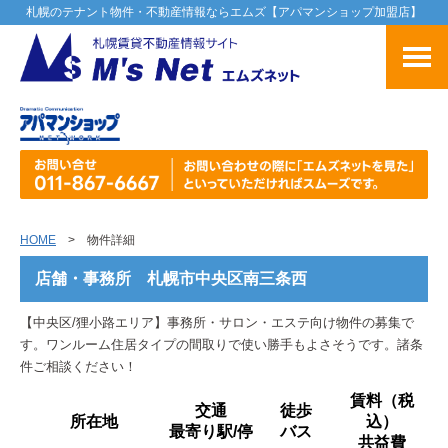
札幌のテナント物件・不動産情報ならエムズ【アパマンショップ加盟店】
HOME
> 物件詳細
店舗・事務所 札幌市中央区南三条西
【中央区/狸小路エリア】事務所・サロン・エステ向け物件の募集で
す。ワンルーム住居タイプの間取りで使い勝手もよさそうです。諸条
件ご相談ください！
賃料（税
交通
徒歩
所在地
込）
最寄り駅/停
バス
共益費