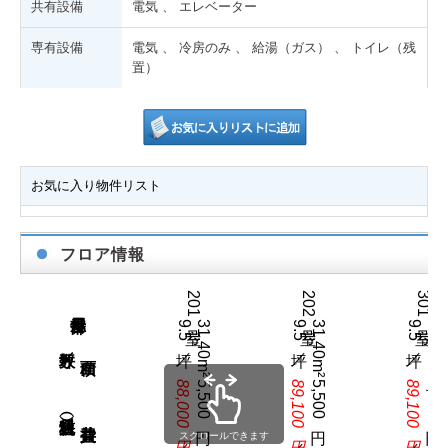
共有設備
電気 、 エレベーター
専有設備
電気 、 冷房のみ 、 給湯（ガス） 、 トイレ（残
置）
お気に入り物件リスト
フロア情報
201号室
202号室
301号室
9.5坪／
31.40m²
9.5坪／
31.40m²
9.5坪／
31.40m²
坪数／
88,000円
5,500円
89,100円
5,500円
89,100円
5,500円
賃料（税込）／
／
／
／
スクロールできます