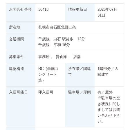
お問合せ番号
36418
情報更新日
2026年07月
31日
所在地
札幌市白石区北郷二条
交通機関
千歳線 白石 駅徒歩 12分
千歳線 平和 16分
募集条件
事務所 、 貸倉庫 、 店舗
建物構造
RC（鉄筋コ
所在階／階建
1階部分／３
ンクリート
て
階建て
造）
入居可能日
即入居可
駐車場／形態
有／屋外
※駐車場の空
き状況に関し
ましてはお問
い合わせ下さ
い。