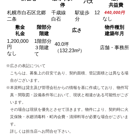
バス
停
共益費
札幌市白石区北郷
千歳線
駅徒歩 12
440,000円
なし
二条
白石
分
敷金
階部分
物件種別
広さ
礼金
階建
建築年月
1,200,000
1階部分
40.0坪
円
３階建
店舗・事務所
（132.23m²）
なし
て
※広さの表記について
こちらは、募集上の目安であり、契約面積、登記面積とは異なる場
合がございます。
※本資料は貸主及び管理会社からの情報を基に作成しており、物件写
真・間取図・設備条件等において、現状と相違がある可能性がござ
います。
その場合は現状を優先とさせて頂きます。物件により、契約時に火
災保険・水廻消毒料・町内会費・清掃料等が必要な場合がございま
す。
詳しくは担当店へお問合せ下さい。