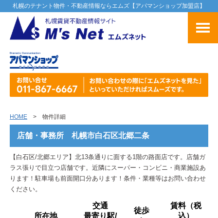
札幌のテナント物件・不動産情報ならエムズ【アパマンショップ加盟店】
HOME
> 物件詳細
店舗・事務所 札幌市白石区北郷二条
【白石区/北郷エリア】北13条通りに面する1階の路面店です。店舗ガ
ラス張りで目立つ店舗です。近隣にスーパー・コンビニ・商業施設あ
ります！駐車場も前面開口分あります！条件・業種等はお問い合わせ
ください。
交通
賃料（税
徒歩
所在地
最寄り駅/
込）