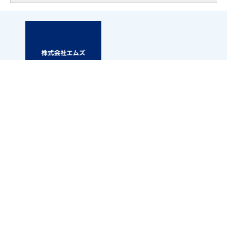
札幌市白石区東札幌三条6丁目1-1 第2小竹ビル1F
アパマンショップ白石店内
TEL.011-867-6667
FAX.011-867-6661
※お問い合わせの際に「お問い合わせ番号」と「エムズネ
ットを見た」と
お伝えいただきますとスムーズです。
36418
お問い合わせ番号：