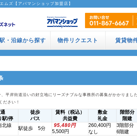
エムズ【アパマンショップ加盟店】
駅・沿線から探す
物件リクエスト
賃貸物
条
分、平岸街道沿いの好立地にリーズナブルな事務所の募集がかかりまし
ください！
交通
徒歩
賃料（税込）
敷金
階部分
り駅/停
バス
共益費
礼金
階建
南北線
95,480円
260,400円
3階部分
駅徒歩 5分
5,500円
なし
6階建