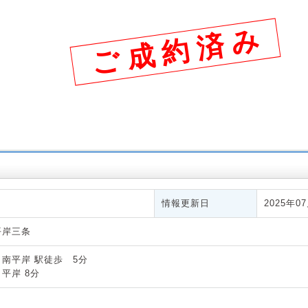
ご 成 約 済 み
情報更新日
2025年0
平岸三条
南平岸 駅徒歩 5分
平岸 8分