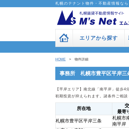
札幌のテナント物件・不動産情報なら
エリアから探す
HOME
> 物件詳細
事務所 札幌市豊平区平岸三
【平岸エリア】南北線「南平岸」徒歩4
初期投資が抑えられます。諸条件ご相談
所在地
最寄
札幌市
札幌市豊平区平岸三条
南平岸