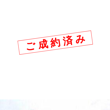
ご 成 約 済 み