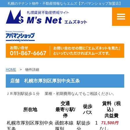
札幌のテナント物件・不動産情報ならエムズ【アパマンショップ加盟店】
HOME
> 物件詳細
店舗 札幌市厚別区厚別中央五条
ＪＲ厚別駅徒歩１分 業種・初期費用なんでもご相談ください。
交通
賃料（税
徒歩
所在地
最寄り駅/
込）
バス
停
共益費
札幌市厚別区厚別中央
函館本線
駅徒歩 1
71,500円
なし
五条
厚別
分