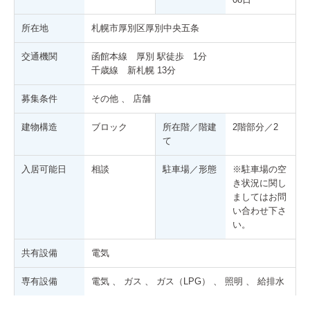
所在地
札幌市厚別区厚別中央五条
交通機関
函館本線 厚別 駅徒歩 1分
千歳線 新札幌 13分
募集条件
その他 、 店舗
建物構造
ブロック
所在階／階建
2階部分／2
て
入居可能日
相談
駐車場／形態
※駐車場の空
き状況に関し
ましてはお問
い合わせ下さ
い。
共有設備
電気
専有設備
電気 、 ガス 、 ガス（LPG） 、 照明 、 給排水