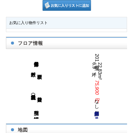
お気に入り物件リスト
フロア情報
201号室
6.9坪／
22.83m²
坪数／
75,900円
賃料（税込）／
なし
物件詳細を見る
地図