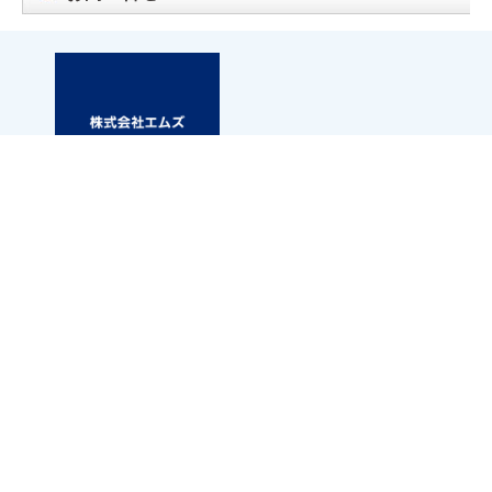
札幌市白石区東札幌三条6丁目1-1 第2小竹ビル1F
アパマンショップ白石店内
TEL.011-867-6667
FAX.011-867-6661
※お問い合わせの際に「お問い合わせ番号」と「エムズネ
ットを見た」と
お伝えいただきますとスムーズです。
27063
お問い合わせ番号：