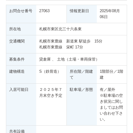
お問合せ番号
27063
情報更新日
2025年08月
06日
ご 成
所在地
札幌市東区北三十六条東
交通機関
札幌市東豊線 新道東 駅徒歩 15分
札幌市東豊線 栄町 17分
募集条件
貸倉庫 、 土地（土場・車両保管）
建物構造
S（鉄骨造）
所在階／階建
1階部分／1階
て
建
入居可能日
２０２５年７
駐車場／形態
有／屋外
月末空き予定
※駐車場の空
き状況に関し
ましてはお問
い合わせ下さ
い。
共有設備