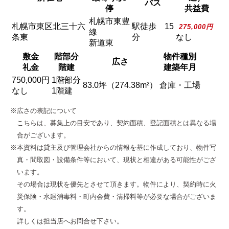
バス
停
共益費
札幌市東豊
札幌市東区北三十六
駅徒歩 15
275,000円
線
条東
分
なし
新道東
敷金
階部分
物件種別
広さ
礼金
階建
建築年月
750,000円
1階部分
83.0坪（274.38m²）
倉庫・工場
なし
1階建
※広さの表記について
こちらは、募集上の目安であり、契約面積、登記面積とは異なる場
合がございます。
※本資料は貸主及び管理会社からの情報を基に作成しており、物件写
真・間取図・設備条件等において、現状と相違がある可能性がござ
います。
その場合は現状を優先とさせて頂きます。物件により、契約時に火
災保険・水廻消毒料・町内会費・清掃料等が必要な場合がございま
す。
詳しくは担当店へお問合せ下さい。