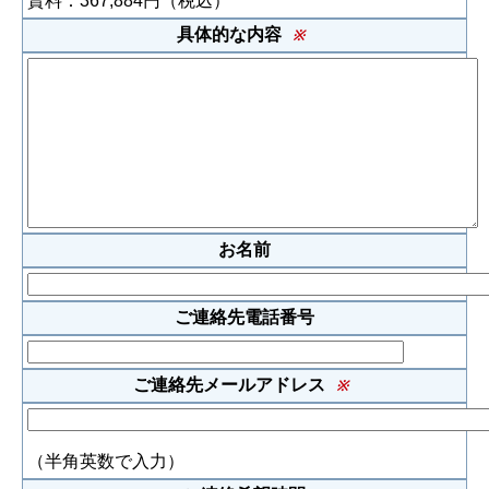
賃料：367,884円（税込）
具体的な内容
※
お名前
ご連絡先電話番号
ご連絡先メールアドレス
※
（半角英数で入力）