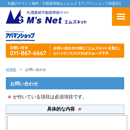
札幌のテナント物件・不動産情報ならエムズ【アパマンショップ加盟店】
HOME
> お問い合わせ
お問い合わせ
が付いている項目は必須項目です。
※
具体的な内容
※