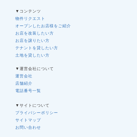
▼コンテンツ
物件リクエスト
オープンしたお店様をご紹介
お店を改装したい方
お店を譲りたい方
テナントを貸したい方
土地を貸したい方
▼運営会社について
運営会社
店舗紹介
電話番号一覧
▼サイトについて
プライバシーポリシー
サイトマップ
お問い合わせ